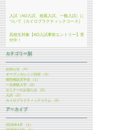
入試（AO入試、推薦入試、一般入試）に
ついて［カイロプラクティックコース］
高校生対象【AO入試事前エントリー】受
付中！
​カテゴリー別
お知らせ
（4）
4件の記事
オープンカレッジ日程
（3）
3件の記事
個別相談見学会
（1）
1件の記事
一日体験入学
（0）
0件の記事
セミナーのお知らせ
（0）
0件の記事
入試
（2）
2件の記事
カイロプラクティックコラム
（0）
0件の記事
アーカイブ
2026年4月
（1）
1件の記事