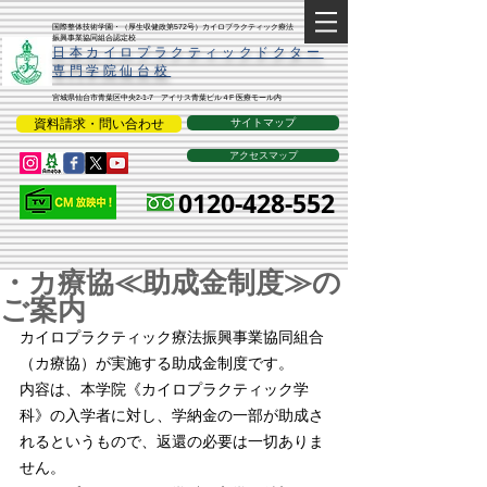
​国際整体技術学園・（厚生収健政第572号）カイロプラクティック療法
振興事業協同組合認定校
​日本カイロプラクティックドクター
専門学院仙台校
宮城県仙台市青葉区中央2-1-7 アイリス青葉ビル４F 医療モール内
資料請求・問い合わせ
サイトマップ
アクセスマップ
0120-428-552
・カ療協≪助成金制度≫の
ご案内
カイロプラクティック療法振興事業協同組合
（カ療協）が実施する助成金制度です。
内容は、本学院《カイロプラクティック学
科》の入学者に対し、学納金の一部が助成さ
れるというもので、返還の必要は一切ありま
せん。