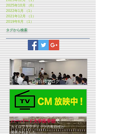
2025年12月
（1）
1件の記事
2025年10月
（6）
6件の記事
2022年1月
（1）
1件の記事
2021年12月
（1）
1件の記事
2019年6月
（1）
1件の記事
タグから検索
仙台校ブログ
ハーバード大学医学部
で
​カイロプラクティックの有効性が
発表されました
。