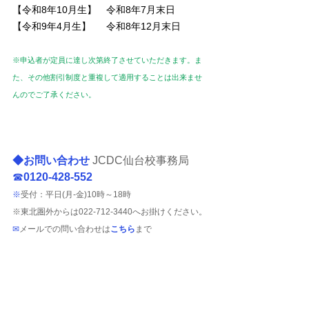
【令和8年10月生】　令和8年7月末日
【令和9年4月生】　  令和8年12月末日
※申込者が定員に達し次第終了させていただきます。ま
た、その他割引制度と重複して適用することは出来ませ
んのでご了承ください。
◆お問い合わせ 
JCDC仙台校事務局
☎
0120-428-552
※
受付：平日(月‐金)10時～18時
※東北圏外からは022-712-3440へお掛けください。
✉
メールでの問い合わせは
こちら
まで