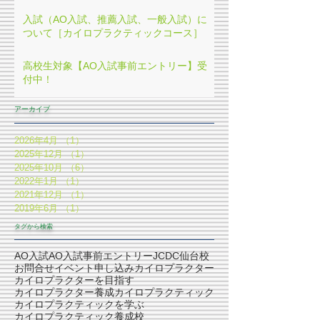
入試（AO入試、推薦入試、一般入試）に
ついて［カイロプラクティックコース］
高校生対象【AO入試事前エントリー】受
付中！
アーカイブ
2026年4月
（1）
1件の記事
2025年12月
（1）
1件の記事
2025年10月
（6）
6件の記事
2022年1月
（1）
1件の記事
2021年12月
（1）
1件の記事
2019年6月
（1）
1件の記事
タグから検索
AO入試
AO入試事前エントリー
JCDC仙台校
お問合せ
イベント申し込み
カイロプラクター
カイロプラクターを目指す
カイロプラクター養成
カイロプラクティック
カイロプラクティックを学ぶ
カイロプラクティック養成校