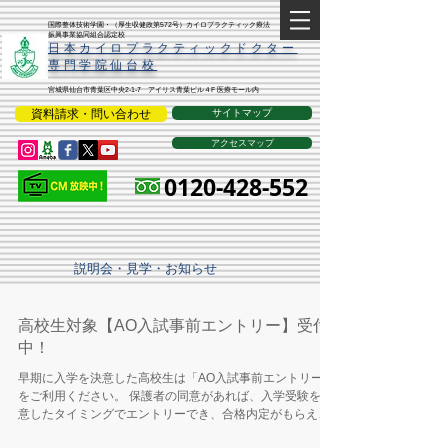
​国際整体技術学園・（厚生収健政第572号）カイロプラクティック療法
振興事業協同組合認定校
​日本カイロプラクティックドクター
専門学院仙台校
宮城県仙台市青葉区中央2-1-7 アイリス青葉ビル４F 医療モール内
資料請求・問い合わせ
サイトマップ
アクセスマップ
0120-428-552
説明会・見学・お知らせ
高校生対象【AO入試事前エントリー】受付
中！
早期に入学を決意した高校生は「AO入試事前エントリー」
をご利用ください。 保護者の同意があれば、入学受験を決
意したタイミングでエントリーでき、合格内定がもらえま
す。 但し、エントリーできるのは学校説明会に参加して、