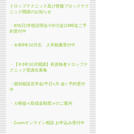
ドロップテクニック及び骨盤ブロックテク
ニック開講のお知らせ
・8/9(日)学校説明会※8/7(金)18時迄ご予
約受付中
・令和8年10月生 入学願書受付中
・【Ｒ8年10月開講】有資格者ドロップテ
クニック受講生募集
・個別相談見学会/平日<月-金> 予約受付
中
・カ療協≪助成金制度≫のご案内
・Zoomオンライン相談 お申込み受付中