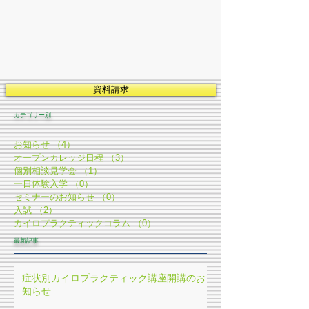
しっかり当学院を知ってもらってから！...
資料請求
​カテゴリー別
お知らせ
（4）
4件の記事
オープンカレッジ日程
（3）
3件の記事
個別相談見学会
（1）
1件の記事
一日体験入学
（0）
0件の記事
セミナーのお知らせ
（0）
0件の記事
入試
（2）
2件の記事
カイロプラクティックコラム
（0）
0件の記事
最新記事
症状別カイロプラクティック講座開講のお
知らせ