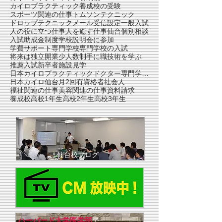
カイロプラクティック養成校の受験
スポーツ関連の仕事
トムソンテクニック
ドロップテクニック
メール受信設定
一般入試
人の役に立つ仕事
人を癒す仕事
仙台
個別相談
入試
助成金制度
学校説明会に参加
学費サポート
専門学校
専門学校の入試
将来は独立開業
少人数制
手に職
技術を学ぶ
推薦入試
新卒者
施設見学
日本カイロプラクティックドクター専門学院仙台校
日本カイロ仙台
月2回
有資格者
社会人
福祉関連の仕事
美容関連の仕事
資料請求
養成校
高校1年生
高校2年生
高校3年生
仙台校ブログ
ハーバード大学医学部
で