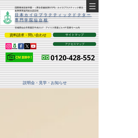
​国際整体技術学園・（厚生収健政第572号）カイロプラクティック療法
振興事業協同組合認定校
​日本カイロプラクティックドクター
専門学院仙台校
宮城県仙台市青葉区中央2-1-7 アイリス青葉ビル４F 医療モール内
資料請求・問い合わせ
サイトマップ
アクセスマップ
0120-428-552
説明会・見学・お知らせ