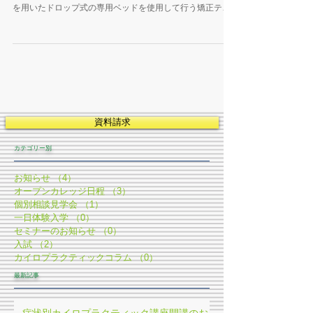
有資格者対象「ドロップテクニックコース」受講生を募集
いたします。 ドロップテクニックとは、ニュートンの法則
を用いたドロップ式の専用ベッドを使用して行う矯正テク
ニックです。 その基礎をお教えします。
資料請求
​カテゴリー別
お知らせ
（4）
4件の記事
オープンカレッジ日程
（3）
3件の記事
個別相談見学会
（1）
1件の記事
一日体験入学
（0）
0件の記事
セミナーのお知らせ
（0）
0件の記事
入試
（2）
2件の記事
カイロプラクティックコラム
（0）
0件の記事
最新記事