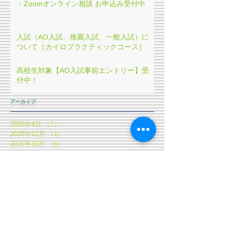
・Zoomオンライン相談 お申込み受付中
入試（AO入試、推薦入試、一般入試）に
ついて［カイロプラクティックコース］
高校生対象【AO入試事前エントリー】受
付中！
アーカイブ
2026年4月
（1）
1件の記事
2025年12月
（1）
1件の記事
2025年10月
（6）
6件の記事
2022年1月
（1）
1件の記事
2021年12月
（1）
1件の記事
2019年6月
（1）
1件の記事
タグから検索